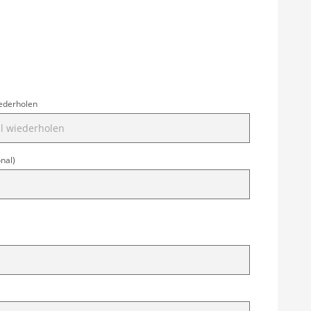
iederholen
onal)